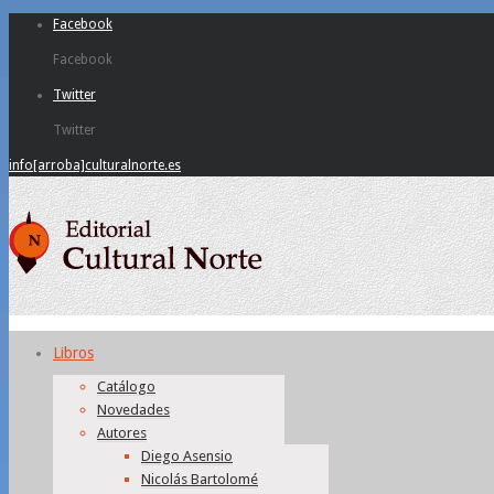
Facebook
Facebook
Twitter
Twitter
info[arroba]culturalnorte.es
Libros
Catálogo
Novedades
Autores
Diego Asensio
Nicolás Bartolomé