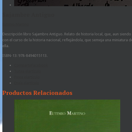
Sajambre Antiguo
Eutimio Martino
Descripción libro Sajambre Antiguo. Relato de historia local, que, aun siend
con el curso de la historia nacional, reflejándola, que semeja una miniatura
ella.
ISBN-13:
978-8494015113
.
Comparte
Facebook
Tuitea el
artículo
Pinea el
artículo
Envía el
artículo
Productos Relacionados