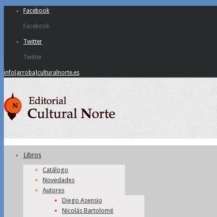
Facebook
Facebook
Twitter
Twitter
info[arroba]culturalnorte.es
Libros
Catálogo
Novedades
Autores
Diego Asensio
Nicolás Bartolomé