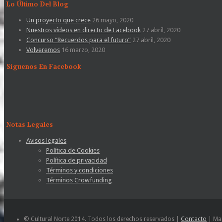
Lo Último Del Blog
Un proyecto que crece
26 mayo, 2020
Nuestros vídeos en directo de Facebook
27 abril, 2020
Concurso “Recuerdos para el futuro”
27 abril, 2020
Volveremos
16 marzo, 2020
Síguenos En Facebook
Notas Legales
Avisos legales
Política de Cookies
Política de privacidad
Términos y condiciones
Términos Crowfunding
© Cultural Norte 2014. Todos los derechos reservados |
Contacto
| Map