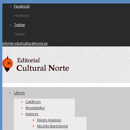
Facebook
Facebook
Twitter
Twitter
info[arroba]culturalnorte.es
Libros
Catálogo
Novedades
Autores
Diego Asensio
Nicolás Bartolomé