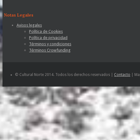
Notas Legales
Avisos legales
Política de Cookies
Política de privacidad
Términos y condiciones
Términos Crowfunding
© Cultural Norte 2014. Todos los derechos reservados |
Contacto
| Map