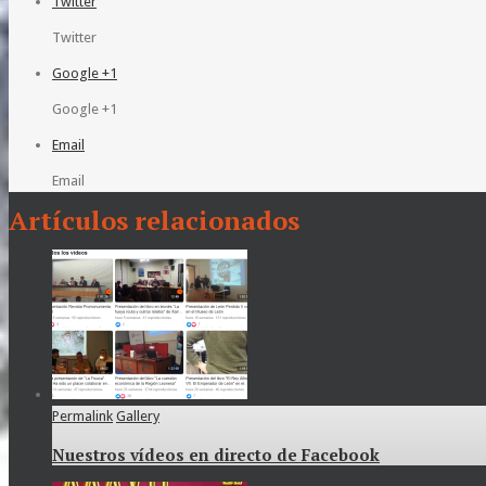
Twitter
Twitter
Google +1
Google +1
Email
Email
Artículos relacionados
Permalink
Gallery
Nuestros vídeos en directo de Facebook